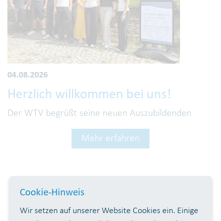
04.08.2026
2
im
Herzlich willkommen bei uns!
B
Der WTV begrüßt seine neuen Auszubildenden
U
de
T
Mehr erfahren
Cookie-Hinweis
Wir setzen auf unserer Website Cookies ein. Einige