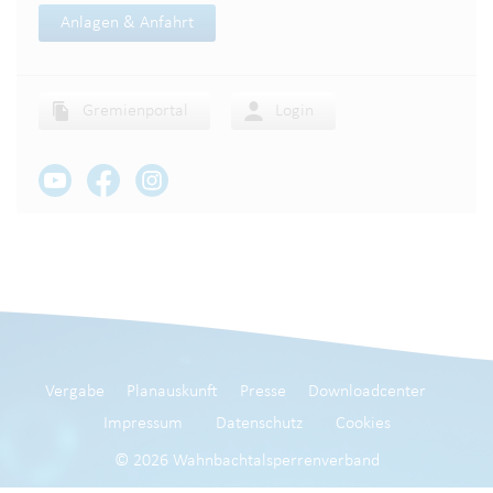
Anlagen & Anfahrt
Gremienportal
Login
Vergabe
Planauskunft
Presse
Downloadcenter
Impressum
Datenschutz
Cookies
© 2026 Wahnbachtalsperrenverband