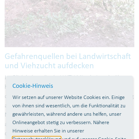
Gefahrenquellen bei Landwirtschaft
und Viehzucht aufdecken
Im Blick haben die drei WTV-Mitarbeiter darüber
Cookie-Hinweis
hinaus die Silage-Lagerplätze der Landwirte. Aus
diesem unter Luftabschluss durch Milchsäuregärung
Wir setzen auf unserer Website Cookies ein. Einige
aus Futterpflanzen haltbar gemachtem
von ihnen sind wesentlich, um die Funktionalität zu
gewährleisten, während andere uns helfen, unser
Nutztierfutter können sogenannte „Sickersäfte“
Onlineangebot stetig zu verbessern. Nähere
austreten, die nicht in Oberflächengewässer und
Hinweise erhalten Sie in unserer
das Grundwasser gelangen dürfen. Sie enthalten