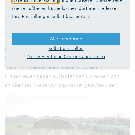
Datenschutzerklärung
und auf unserer
Cookie-Seite
Ammoniak, sauerstoffzehrende Stoffe und
(siehe Fußbereich). Sie können dort auch jederzeit
Pflanzennährstoffe. Werden Silagen nicht auf einem
Ihre Einstellungen selbst bearbeiten.
festen Untergrund mit Auffangvorrichtungen für die
austretenden Sickersäfte gelagert, sondern auf
Alle annehmen
unbefestigten Böden, muss jedes Jahr ein neuer
Selbst einstellen
Standort gewählt werden, damit das Eindringen von
Nur wesentliche Cookies annehmen
Sickersäften in den Untergrund verhindert wird.
Natürlich müssen auch diese „mobilen“
Silagemieten gegen auslaufenden Sickersaft und
anfallendes Niederschlagswasser gesichert sein.