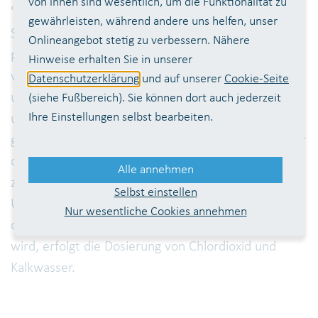
von ihnen sind wesentlich, um die Funktionalität zu
"alten" Talsperrenwasseraufbereitungsanlage in
gewährleisten, während andere uns helfen, unser
Siegelsknippen. Da das Grundwasser weitgehend
Onlineangebot stetig zu verbessern. Nähere
partikelfrei ist, kann auf eine Flockungsstufe
Hinweise erhalten Sie in unserer
verzichtet werden. Das Grundwasser wird daher
Datenschutzerklärung
und auf unserer
Cookie-Seite
unter Umgehung der noch vorhandenen Reaktions-
(siehe Fußbereich). Sie können dort auch jederzeit
Ihre Einstellungen selbst bearbeiten.
und Kontaktbecken direkt auf die mit Quarzsand
gefüllten Filter geleitet. Das Filtrat wird in den unter
den Filtern befindlichen Wasserkammern
Alle annehmen
zwischengespeichert und kann anschließend einer
Selbst einstellen
UV-Desinfektion zugeführt werden. Bevor es mit
Nur wesentliche Cookies annehmen
dem aufbereiteten Talsperrenwasser vermischt
wird, erfolgt die Dosierung von Chlordioxid und
Kalkwasser.