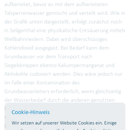
aufbereitet, bevor es mit dem aufbereiteten
Talsperrenwasser gemischt und verteilt wird. Wie in
der Grafik unten dargestellt, erfolgt zunächst noch
in Seligenthal eine physikalische Entsäuerung mittels
Wellbahnrieslern. Dabei wird überschüssiges
Kohlendioxid ausgegast. Bei Bedarf kann dem
Grundwasser vor dem Transport nach
Siegelsknippen ebenso Kaliumpermanganat und
Aktivkohle zudosiert werden. Dies wäre jedoch nur
im Falle einer Kontamination des
Grundwasserleiters erforderlich, wenn gleichzeitig
der Wasserbedarf durch die anderen genutzten
Rohwasserressourcen (Talsperrenwasser,
Cookie-Hinweis
Grundwasser in Meindorf) nicht gedeckt werden
Wir setzen auf unserer Website Cookies ein. Einige
könnte. Die weitere Aufbereitung erfolgt in der