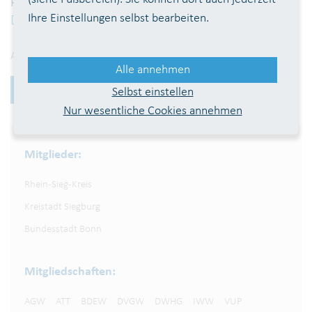
Ihre Einstellungen selbst bearbeiten.
Datenschutzerklärung
.
*
Alle mit * markierten Felder sind Pflichtfelder
Alle annehmen
Absenden
Selbst einstellen
Nur wesentliche Cookies annehmen
Mitglieder:
Rhein-Sieg-Kreis
Kreistadt Siegburg
Bundesstadt Bonn
Mitgliedschaften:
AGW
ATT
BDEW
DVGW
DWHG
IWW
VUP