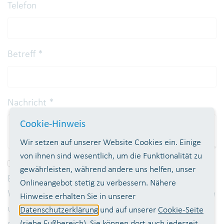
Telefon
Betreff
*
Nachricht
*
Cookie-Hinweis
Wir setzen auf unserer Website Cookies ein. Einige
von ihnen sind wesentlich, um die Funktionalität zu
Ich willige ein, dass meine Daten zur
gewährleisten, während andere uns helfen, unser
Beantwortung meiner Anfrage verarbeitet werden.
Onlineangebot stetig zu verbessern. Nähere
Weitere Informationen über Ihre Betroffenenrechte
Hinweise erhalten Sie in unserer
und die Verarbeitung und Speicherung Ihrer
Datenschutzerklärung
und auf unserer
Cookie-Seite
personenbezogenen Daten erhalten Sie in unserer
(siehe Fußbereich). Sie können dort auch jederzeit