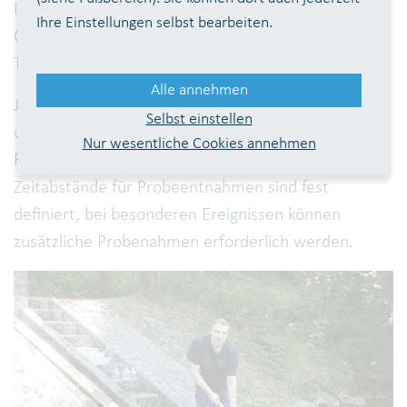
Inbetriebnahme von Rohrleitungen sowie
Ihre Einstellungen selbst bearbeiten.
Qualitätskontrollen für die Betriebschemikalien der
Trinkwasseraufbereitung.
Alle annehmen
Jährlich werden fast 10.000 Proben
Selbst einstellen
unterschiedlichster Herkunft entnommen.
Nur wesentliche Cookies annehmen
Fortlaufend, auch an Sonn- und Feiertagen. Die
Zeitabstände für Probeentnahmen sind fest
definiert, bei besonderen Ereignissen können
zusätzliche Probenahmen erforderlich werden.