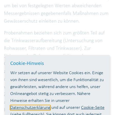
um bei von festgelegten Werten abweichenden
Messergebnissen gegebenenfalls Maßnahmen zum
Gewässerschutz einleiten zu können.
Probenahmen beziehen sich zum größten Teil auf
die Trinkwasseraufbereitung (Untersuchung von
Rohwasser, Filtraten und Trinkwasser). Zur
Sicherung der Rohwasserqualität werden
Cookie-Hinweis
Grundwassermessstellen und Oberflächenwasser,
z.B. Zuflüsse zur Talsperre oder der Wasserkörper
Wir setzen auf unserer Website Cookies ein. Einige
der Talsperre, untersucht. Diese Untersuchungen
von ihnen sind wesentlich, um die Funktionalität zu
gewährleisten, während andere uns helfen, unser
werden im Vorfeld der Aufbereitung durchgeführt
Onlineangebot stetig zu verbessern. Nähere
Zusätzlich fallen regelmäßig „Sonderproben“
Hinweise erhalten Sie in unserer
an. Beispielsweise Kontrolluntersuchungen nach der
Datenschutzerklärung
und auf unserer
Cookie-Seite
Reinigung von Hochbehältern oder vor der
(siehe Fußbereich). Sie können dort auch jederzeit