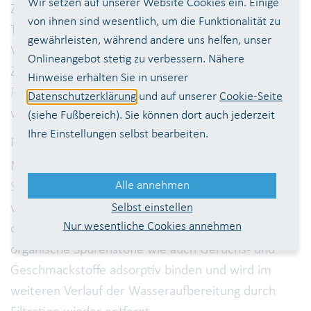
Wir setzen auf unserer Website Cookies ein. Einige
Zuflüsse und der größte Teil der Nähr- und
von ihnen sind wesentlich, um die Funktionalität zu
Trübstoffe in den Stausee. Die Vorsperre mit einem
gewährleisten, während andere uns helfen, unser
Volumen von 0,5 Millionen Kubikmetern dient der
Onlineangebot stetig zu verbessern. Nähere
Zwischenspeicherung, bevor das Rohwasser in der
Hinweise erhalten Sie in unserer
Phosphoreliminierungsanlage
(PEA) voraufbereitet
Datenschutzerklärung
und auf unserer
Cookie-Seite
wird und dient zusätzlich dem Hochwasserschutz.
(siehe Fußbereich). Sie können dort auch jederzeit
Ihre Einstellungen selbst bearbeiten.
Pumpwerk Seligenthal
Nach Bedarf wird das Wasser am
Pumpwerk
Alle annehmen
Seligenthal
vorkonditioniert. Durch die Dosierung
Selbst einstellen
von Kaliumpermanganat lässt sich gelöstes Mangan
Nur wesentliche Cookies annehmen
oxidieren. Pulveraktivkohle kann - falls notwendig -
organische Spurenstoffe wie auch Geruchs- und
Geschmackstoffe adsorptiv binden und wird im
weiteren Verlauf der Wasseraufbereitung durch