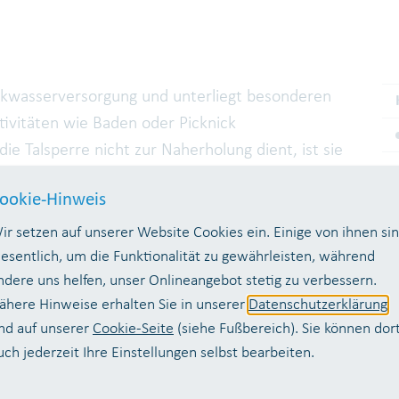
rinkwasserversorgung und unterliegt besonderen
ivitäten wie Baden oder Picknick
ie Talsperre nicht zur Naherholung dient, ist sie
rliebhaber und Angler, für die aber besondere
ookie-Hinweis
ir setzen auf unserer Website Cookies ein. Einige von ihnen si
eitragen, Kinder und Jugendliche für das Thema
esentlich, um die Funktionalität zu gewährleisten, während
 verantwortungsvollen Umgang mit unserem
ndere uns helfen, unser Onlineangebot stetig zu verbessern.
ähere Hinweise erhalten Sie in unserer
Datenschutzerklärung
nd auf unserer
Cookie-Seite
(siehe Fußbereich). Sie können dor
uch jederzeit Ihre Einstellungen selbst bearbeiten.