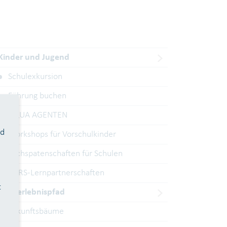
Kinder und Jugend
Schulexkursion
Führung buchen
AQUA AGENTEN
nd
Workshops für Vorschulkinder
Lachspatenschaften für Schulen
KURS-Lernpartnerschaften
t
Walderlebnispfad
Zukunftsbäume