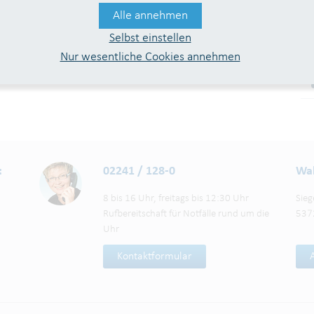
Alle annehmen
Selbst einstellen
Nur wesentliche Cookies annehmen
:
02241 / 128-0
Wah
8 bis 16 Uhr, freitags bis 12:30 Uhr
Sieg
Rufbereitschaft für Notfälle rund um die
537
Uhr
Kontaktformular