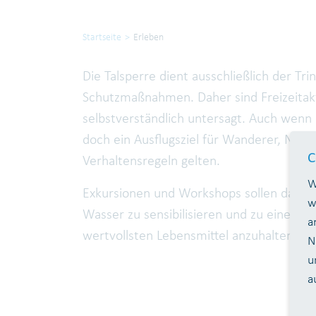
Startseite
Erleben
Die Talsperre dient ausschließlich der T
Schutzmaßnahmen. Daher sind Freizeitakt
selbstverständlich untersagt. Auch wenn d
doch ein Ausflugsziel für Wanderer, Natu
C
Verhaltensregeln gelten.
W
Exkursionen und Workshops sollen dazu b
w
Wasser zu sensibilisieren und zu einem
a
wertvollsten Lebensmittel anzuhalten.
N
u
a