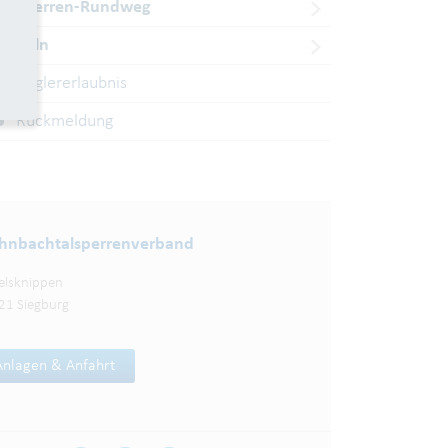
Talsperren-Rundweg
Angeln
Anglererlaubnis
Rückmeldung
nbachtalsperren­verband
elsknippen
21 Siegburg
Anlagen & Anfahrt