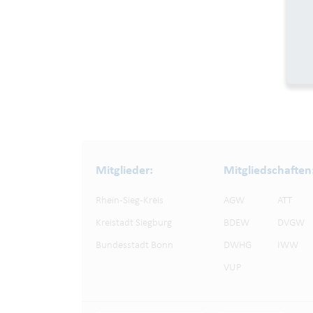
Mitglieder:
Mitgliedschaften
Rhein-Sieg-Kreis
AGW
ATT
Kreistadt Siegburg
BDEW
DVGW
Bundesstadt Bonn
DWHG
IWW
VUP