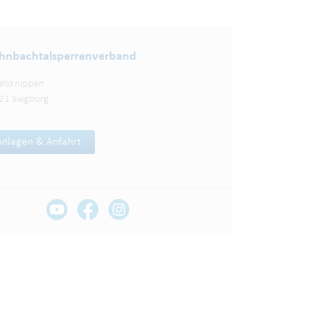
nbachtalsperren­verband
elsknippen
21 Siegburg
Anlagen & Anfahrt