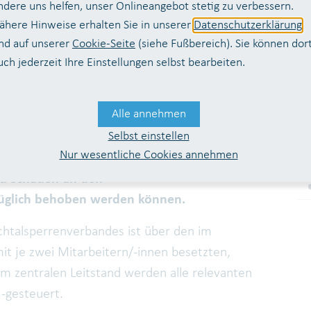
ndere uns helfen, unser Onlineangebot stetig zu verbessern.
-Netz GmbH im östlichen Rhein-Sieg-Kreis auf
ähere Hinweise erhalten Sie in unserer
Datenschutzerklärung
f Standorten geeignete (Pacht-)Flächen zur
nd auf unserer
Cookie-Seite
(siehe Fußbereich). Sie können dor
uch jederzeit Ihre Einstellungen selbst bearbeiten.
hafts- und Entstörungsdienste
Alle annehmen
Selbst einstellen
sdienste des Wahnbachtalsperrenverbandes
Nur wesentliche Cookies annehmen
r regulären Dienstzeiten (z. B. an Wochenenden
nd Schäden an den
züglich behoben werden können.
chtalsperrenverbandes ist über den im
mit je zwei Mitarbeitern/-innen besetzten,
em zentralen Leitstand werden alle relevanten
 -gesteuert.