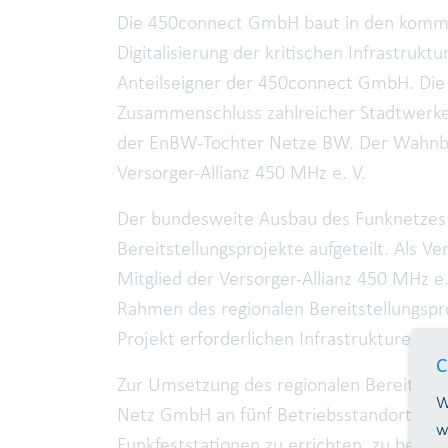
Die 450connect GmbH baut in den kommen
Digitalisierung der kritischen Infrastruktu
Anteilseigner der 450connect GmbH. Die V
Zusammenschluss zahlreicher Stadtwerke,
der EnBW-Tochter Netze BW. Der Wahnba
Versorger-Allianz 450 MHz e. V.
Der bundesweite Ausbau des Funknetzes i
Bereitstellungsprojekte aufgeteilt. Als 
Mitglied der Versorger-Allianz 450 MHz e
Rahmen des regionalen Bereitstellungspro
Projekt erforderlichen Infrastrukturen vo
C
Zur Umsetzung des regionalen Bereitstell
W
Netz GmbH an fünf Betriebsstandorten 
w
Funkfeststationen zu errichten, zu betre