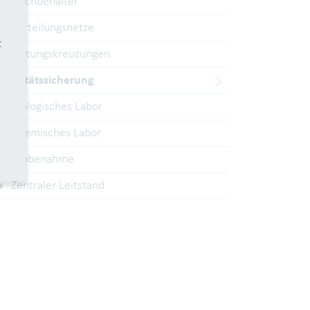
Hochbehälter
Verteilungsnetze
t
Leitungskreuzungen
Qualitätssicherung
Biologisches Labor
Chemisches Labor
Probenahme
Zentraler Leitstand