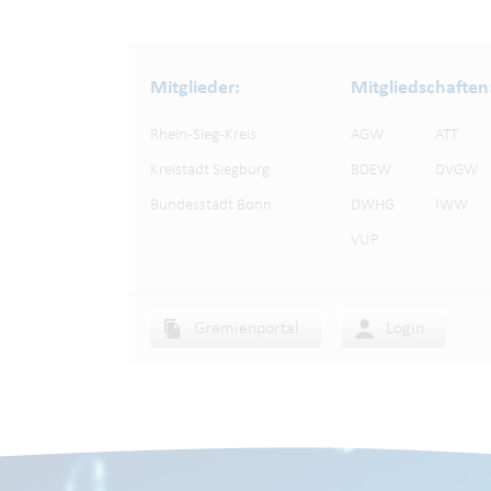
Mitglieder:
Mitgliedschaften
Rhein-Sieg-Kreis
AGW
ATT
Kreistadt Siegburg
BDEW
DVGW
Bundesstadt Bonn
DWHG
IWW
VUP
Gremienportal
Login