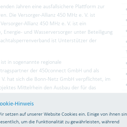
den Jahren eine ausfallsichere Plattform zur
ren. Die Versorger-Allianz 450 MHz e. V. ist
ersorger-Allianz 450 MHz e. V. ist ein
 Energie- und Wasserversorger unter Beteiligung
chtalsperrenverband ist Unterstützer der
st in sogenannte regionale
Vertragspartner der 450connect GmbH und als
. V. hat sich die Bonn-Netz GmbH verpflichtet, im
jektes Mittelrhein den Ausbau der für das
ranzutreiben.
ookie-Hinweis
ungsprojektes Mittelrhein beabsichtigt die Bonn-
ir setzen auf unserer Website Cookies ein. Einige von ihnen si
des Wahnbachtalsperrenverbandes
esentlich, um die Funktionalität zu gewährleisten, während
iben und instandzuhalten. Zu diesem Zweck stellt