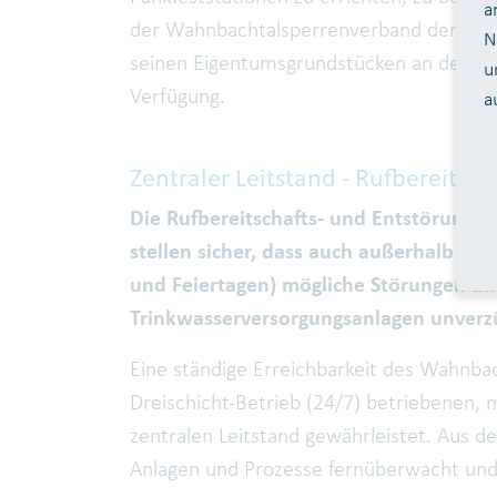
a
der Wahnbachtalsperrenverband der Bonn
N
seinen Eigentumsgrundstücken an den fün
u
Verfügung.
a
Zentraler Leitstand - Rufbereitsc
Die Rufbereitschafts- und Entstörung
stellen sicher, dass auch außerhalb de
und Feiertagen) mögliche Störungen u
Trinkwasserversorgungsanlagen unver
Eine ständige Erreichbarkeit des Wahnba
Dreischicht-Betrieb (24/7) betriebenen, 
zentralen Leitstand gewährleistet. Aus d
Anlagen und Prozesse fernüberwacht und