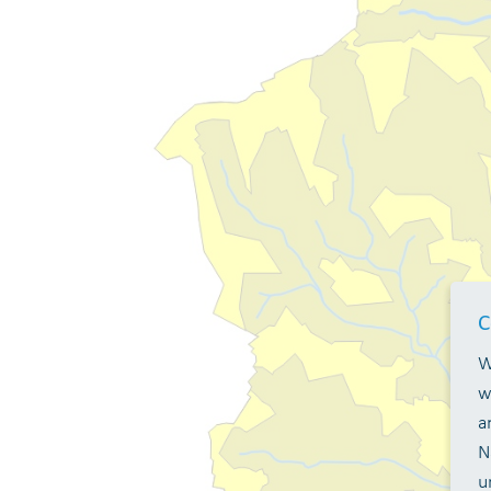
C
W
w
a
N
u