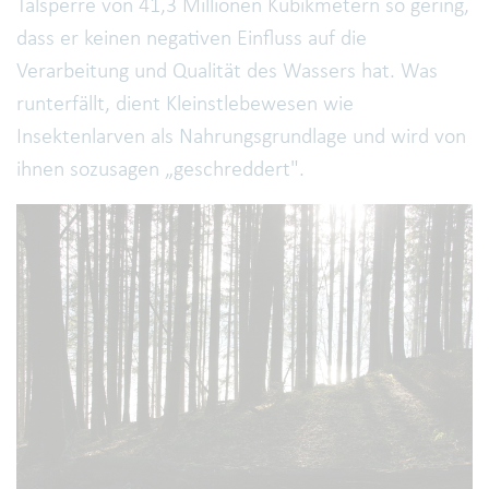
Talsperre von 41,3 Millionen Kubikmetern so gering,
dass er keinen negativen Einfluss auf die
Verarbeitung und Qualität des Wassers hat. Was
runterfällt, dient Kleinstlebewesen wie
Insektenlarven als Nahrungsgrundlage und wird von
ihnen sozusagen „geschreddert".