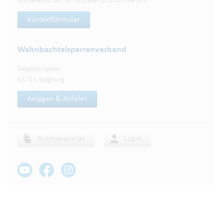
Rufbereitschaft für Notfälle rund um die Uhr
Kontaktformular
Wahnbachtalsperren­verband
Siegelsknippen
53721 Siegburg
Anlagen & Anfahrt
Gremienportal
Login