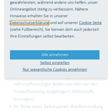
Meter) - beispielsweise Aspe, Birke, Erle,
gewährleisten, während andere uns helfen, unser
Hainbuche – mit Durchstellung von Baumarten
Onlineangebot stetig zu verbessern. Nähere
Hinweise erhalten Sie in unserer
1. Ordnung (Wuchshöhe bis 20 Meter).
Datenschutzerklärung
und auf unserer
Cookie-Seite
Verzicht auf Kahlschläge zur Vermeidung von
(siehe Fußbereich). Sie können dort auch jederzeit
Erosion und damit unerwünschter Nähr- und
Ihre Einstellungen selbst bearbeiten.
Trübstoffbelastungen des Stausees und seiner
Zuflüsse.
Erstaufforstungen werden so vorgenommen,
Alle annehmen
dass temporäre Nährstoffausträge aus den
Selbst einstellen
Böden weitgehend vermieden werden. Bisher
Nur wesentliche Cookies annehmen
intensiv landwirtschaftlich genutzte, hoch
nährstoffversorgte Böden werden vor der
Erstaufforstung ausgehagert (Nährstoffe
entzogen).
Im Sinne einer behutsamen Waldbehandlung