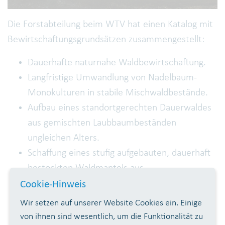
Die Forstabteilung beim WTV hat einen Katalog mit
Bewirtschaftungsgrundsätzen zusammengestellt:
Dauerhafte naturnahe Waldbewirtschaftung.
Langfristige Umwandlung von Nadelbaum-
Monokulturen in stabile Mischwaldbestände.
Aufbau eines standortgerechten Dauerwaldes
aus gemischten Laubbaumbeständen
ungleichen Alters.
Schaffung eines stufig aufgebauten, dauerhaft
bestockten Waldmantels aus
standortgerechten Sträuchern, Weidenarten,
Cookie-Hinweis
Schlehe, Pfaffenhütchen und Hasel, kombiniert
Wir setzen auf unserer Website Cookies ein. Einige
mit Baumarten 2. Ordnung (Wuchshöhe bis 20
von ihnen sind wesentlich, um die Funktionalität zu