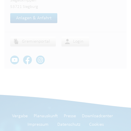
Siegelsknippen
53721 Siegburg
Anlagen & Anfahrt
Gremienportal
Login
Vergabe
Planauskunft
Presse
Downloadcenter
Impressum
Datenschutz
Cookies