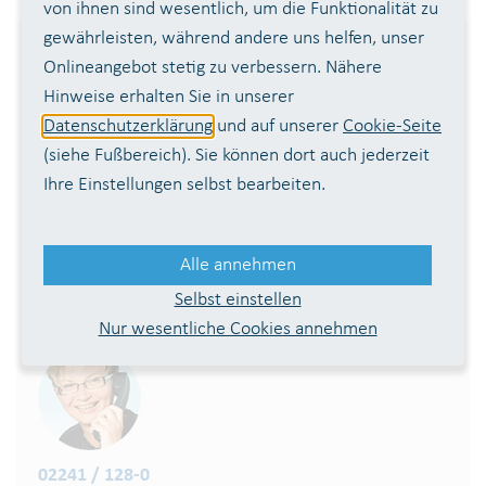
von ihnen sind wesentlich, um die Funktionalität zu
gewährleisten, während andere uns helfen, unser
Mitglieder:
Onlineangebot stetig zu verbessern. Nähere
Hinweise erhalten Sie in unserer
Rhein-Sieg-Kreis
Datenschutzerklärung
und auf unserer
Cookie-Seite
Kreistadt Siegburg
(siehe Fußbereich). Sie können dort auch jederzeit
Ihre Einstellungen selbst bearbeiten.
Bundesstadt Bonn
Mitgliedschaften:
Alle annehmen
AGW
ATT
BDEW
DVGW
DWHG
IWW
VUP
Selbst einstellen
Nur wesentliche Cookies annehmen
02241 / 128-0