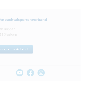
nbachtalsperren­verband
elsknippen
21 Siegburg
Anlagen & Anfahrt