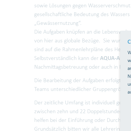
sowie Lösungen gegen Wasserverschmutzun
gesellschaftliche Bedeutung des Wassers 
„Gewässernutzung“.
Die Aufgaben knüpfen an die Lebenswelt
von hier aus globale Bezüge. Sie wurden 
C
sind auf die Rahmenlehrpläne des Heimat
W
Selbstverständlich kann der
AQUA-AGENT
w
Nachmittagsbetreuung oder auch in Form
a
N
Die Bearbeitung der Aufgaben erfolgt selb
u
Teams unterschiedlicher Gruppengröße.
a
Der zeitliche Umfang ist individuell gest
zwischen zehn und 22 Doppelstunden. Ge
helfen bei der Einführung oder Durchfüh
Grundsätzlich bitten wir alle Lehrerinnen