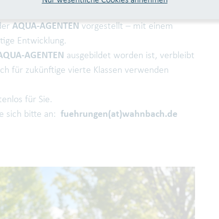
Nur wesentliche Cookies annehmen
ldung teilzunehmen. In der Fortbildung wird
der
AQUA-AGENTEN
vorgestellt – mit einem
ltige Entwicklung.
AQUA-AGENTEN
ausgebildet worden ist, verbleibt
auch für zukünftige vierte Klassen verwenden
enlos für Sie.
 sich bitte an:
fuehrungen(at)wahnbach.de