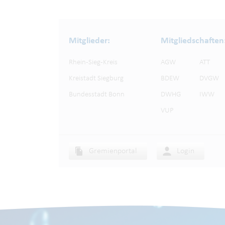
Mitglieder:
Mitgliedschaften
Rhein-Sieg-Kreis
AGW
ATT
Kreistadt Siegburg
BDEW
DVGW
Bundesstadt Bonn
DWHG
IWW
VUP
Gremienportal
Login