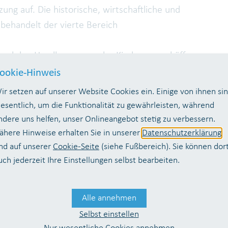
g auf. Die historische, wirtschaftliche und
behandelt der vierte Bereich
 und den Handlungsraum der Kinder an und öffnen
eigens für dieses Bildungsangebot entwickelt und
ookie-Hinweis
- und Sachunterrichts abgestimmt.
ir setzen auf unserer Website Cookies ein. Einige von ihnen si
EN-Koffer
aber auch fächerübergreifend, in der
esentlich, um die Funktionalität zu gewährleisten, während
 einer Projektwoche eingesetzt werden.
ndere uns helfen, unser Onlineangebot stetig zu verbessern.
ähere Hinweise erhalten Sie in unserer
Datenschutzerklärung
storganisiert in Einzelarbeit oder gemeinsam in
nd auf unserer
Cookie-Seite
(siehe Fußbereich). Sie können dor
uch jederzeit Ihre Einstellungen selbst bearbeiten.
altbar, empfohlen wird ein Bearbeitungszeitraum
rne kommen wir zu Ihnen in die Schule und
Alle annehmen
rung der Aufgaben.
Selbst einstellen
 und Lehrer, die den
AQUA-AGENTEN-Koffer