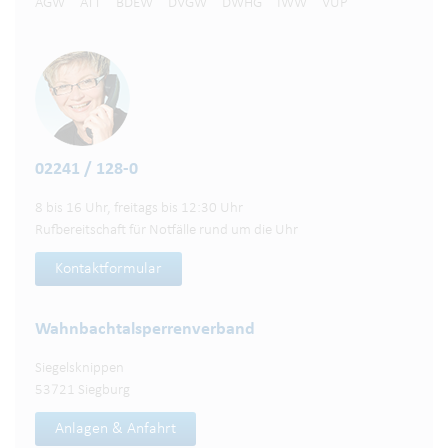
AGW
ATT
BDEW
DVGW
DWHG
IWW
VUP
02241 / 128-0
8 bis 16 Uhr, freitags bis 12:30 Uhr
Rufbereitschaft für Notfälle rund um die Uhr
Kontaktformular
Wahnbachtalsperren­verband
Siegelsknippen
53721 Siegburg
Anlagen & Anfahrt