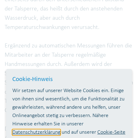
der Talsperre, das heißt durch den anstehenden
Wasserdruck, aber auch durch
Temperaturschwankungen verursacht.
Ergänzend zu automatischen Messungen führen die
Mitarbeiter an der Talsperre regelmäßige
Handmessungen durch. Außerdem wird der
Staudamm regelmäßig per Augenschein kontrolliert.
Cookie-Hinweis
Sich ankündigende Schäden an der Talsperre können
Wir setzen auf unserer Website Cookies ein. Einige
durch die Überwachung durch das
von ihnen sind wesentlich, um die Funktionalität zu
Talsperrenpersonal frühzeitig erkannt und ohne
gewährleisten, während andere uns helfen, unser
Gefahr behoben werden.
Onlineangebot stetig zu verbessern. Nähere
Hinweise erhalten Sie in unserer
Diese Eigenüberwachung wird im Sinne des Vier-
Datenschutzerklärung
und auf unserer
Cookie-Seite