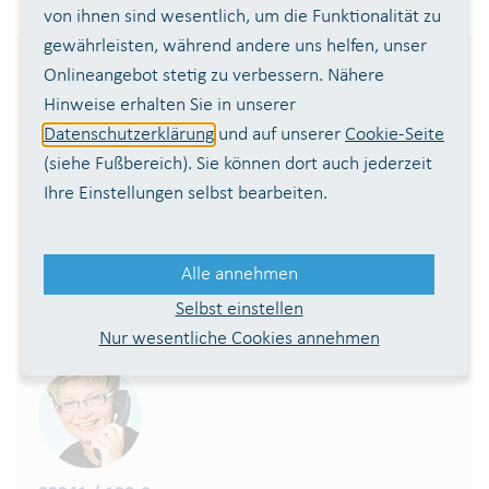
von ihnen sind wesentlich, um die Funktionalität zu
gewährleisten, während andere uns helfen, unser
Onlineangebot stetig zu verbessern. Nähere
Mitglieder:
Hinweise erhalten Sie in unserer
Rhein-Sieg-Kreis
Datenschutzerklärung
und auf unserer
Cookie-Seite
(siehe Fußbereich). Sie können dort auch jederzeit
Kreistadt Siegburg
Ihre Einstellungen selbst bearbeiten.
Bundesstadt Bonn
Mitgliedschaften:
Alle annehmen
Selbst einstellen
AGW
ATT
BDEW
DVGW
DWHG
IWW
VUP
Nur wesentliche Cookies annehmen