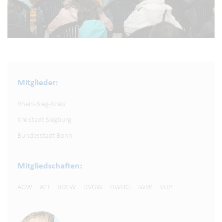
Mitglieder:
Rhein-Sieg-Kreis
Kreistadt Siegburg
Bundesstadt Bonn
Mitgliedschaften:
AGW
ATT
BDEW
DVGW
DWHG
IWW
VUP