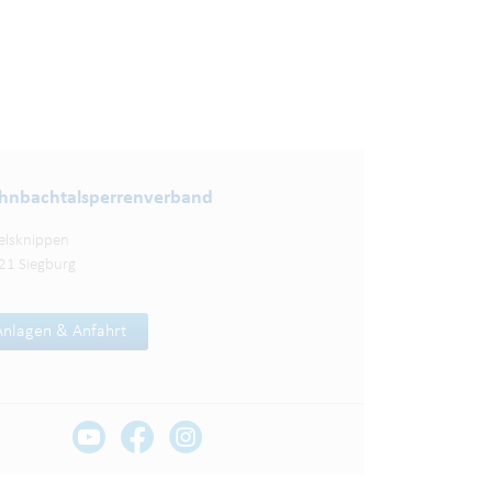
nbachtalsperren­verband
elsknippen
21 Siegburg
Anlagen & Anfahrt