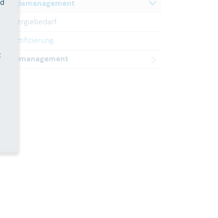
nd
Energiemanagement
Energiebedarf
Zertifizierung
t
Risikomanagement