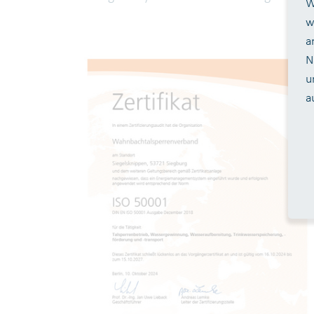
W
w
a
N
u
a