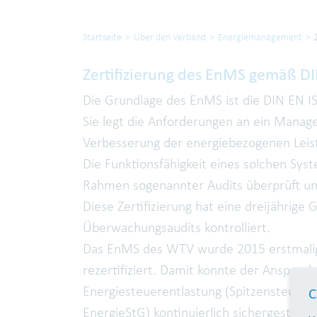
Startseite
Über den Verband
Energiemanagement
Zertifizierung des EnMS gemäß D
Die Grundlage des EnMS ist die DIN EN
Sie legt die Anforderungen an ein Manag
Verbesserung der energiebezogenen Leistu
Die Funktionsfähigkeit eines solchen Sys
Rahmen sogenannter Audits überprüft und 
Diese Zertifizierung hat eine dreijährige 
Überwachungsaudits kontrolliert.
Das EnMS des WTV wurde 2015 erstmalig z
rezertifiziert. Damit konnte der Anspruc
Energiesteuerentlastung (Spitzensteuera
C
EnergieStG) kontinuierlich sichergestellt