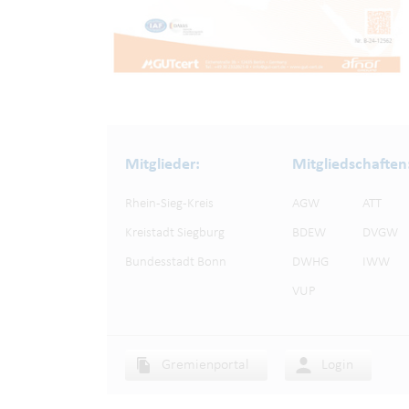
Mitglieder:
Mitgliedschaften
Rhein-Sieg-Kreis
AGW
ATT
Kreistadt Siegburg
BDEW
DVGW
Bundesstadt Bonn
DWHG
IWW
VUP
Gremienportal
Login