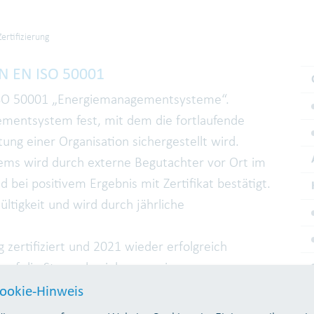
Zertifizierung
IN EN ISO 50001
 ISO 50001 „Energiemanagementsysteme“.
ementsystem fest, mit dem die fortlaufende
ng einer Organisation sichergestellt wird.
tems wird durch externe Begutachter vor Ort im
bei positivem Ergebnis mit Zertifikat bestätigt.
Gültigkeit und wird durch jährliche
ertifiziert und 2021 wieder erfolgreich
h auf die Strom- beziehungsweise
usgleich nach § 10 StromStG und § 55
ookie-Hinweis
 werden.