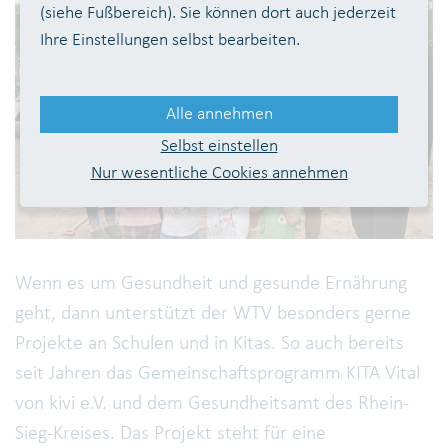
(siehe Fußbereich). Sie können dort auch jederzeit
Ihre Einstellungen selbst bearbeiten.
Alle annehmen
Selbst einstellen
Nur wesentliche Cookies annehmen
Wenn es um Gesundheit und gesunde Ernährung
geht, dann unterstützt der WTV besonders gerne
Projekte an Schulen und in Kitas. So auch bereits
seit Jahren das Gemeinschaftsprogramm KITA Vital
von kivi e.V. und dem Gesundheitsamt des Rhein-
Sieg-Kreises. Das Projekt steht für eine