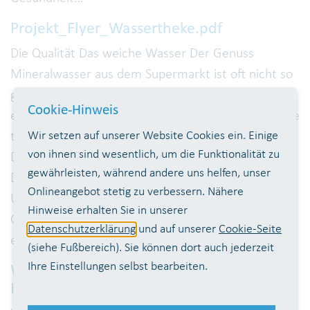
Projekt_Flyer_Wassertheke.pdf
Die Qualität Das weiche Wasser Der Genuss
Mineralwasser aus dem Supermarkt ist oft nicht so
gut wie Je mehr Calcium und Magnesium Wasser
Cookie-Hinweis
enthält, desto härter Wenn Sie gerne eine Tasse Tee
Wir setzen auf unserer Website Cookies ein. Einige
trinken, dann ist mit weichem Was- Leitungswasser.
von ihnen sind wesentlich, um die Funktionalität zu
Das hat die Überprüfung von 29 Produkten ist es.
gewährleisten, während andere uns helfen, unser
Das kann man schmecken, fühlen und messen.
Onlineangebot stetig zu verbessern. Nähere
Unser ser, wie es der WTV anbietet, der optimale
Hinweise erhalten Sie in unserer
Genuss garantiert. durch die Stiftung Warentest
Datenschutzerklärung
und auf unserer
Cookie-Seite
ergeben. Fast zwei Drittel ent- Wasser…
(siehe Fußbereich). Sie können dort auch jederzeit
Ihre Einstellungen selbst bearbeiten.
Wasserschutzgebiet-
HenneferSiegbogen.pdf