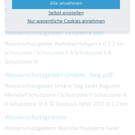
Wasserschutzgebiet Hennefer Siegbogen
Alle annehmen
Schutzzone I Schutzzone II Schutzzone II Nord
Selbst einstellen
Schutzzone II Süd Siegburg 0 1 2 km
Nur wesentliche Cookies annehmen
Wasserschutzgebiet-Talsperre.pdf
Wasserschutzgebiet Wahnbachtalsperre 0 1 2 km
Schutzzone I Schutzzone II A Schutzzone II B
Schutzzone III
Wasserschutzgebiet-Untere_Sieg.pdf
Wasserschutzgebiet Untere Sieg Sankt Augustin-
Meindorf Schutzzone I Schutzzone II Schutzzone III
A Schutzzone III B © Geobasis NRW 2011 0 1 2 km
Wasserschutzgebiete
Wasserschutzgebiete Wahnbachtalsperre Sankt