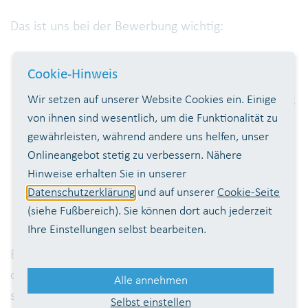
Das ist uns bei der Bewerbung wichtig:
Ein vollständiger, tabellarischer Lebenslauf
Cookie-Hinweis
Aktuelle Zeugnisse
Schulbescheinigung bzw.
Studienbescheinigung
Wir setzen auf unserer Website Cookies ein. Einige
von ihnen sind wesentlich, um die Funktionalität zu
und die Studienordnung/Praktikumsordnung
gewährleisten, während andere uns helfen, unser
Nachweis der Schule, Universität oder
Onlineangebot stetig zu verbessern. Nähere
Fachhochschule bei Pflichtpraktika
Hinweise erhalten Sie in unserer
Eine Info für welchen Bereich du dich
Datenschutzerklärung
und auf unserer
Cookie-Seite
interessierst und in welchem Zeitraum du dein
(siehe Fußbereich). Sie können dort auch jederzeit
Praktikum machen möchtest
Ihre Einstellungen selbst bearbeiten.
Bitte bewirb dich rechtzeitig – gerne mindestens
drei Monate im Voraus – da die Nachfrage bei uns
Alle annehmen
sehr hoch ist.
Selbst einstellen