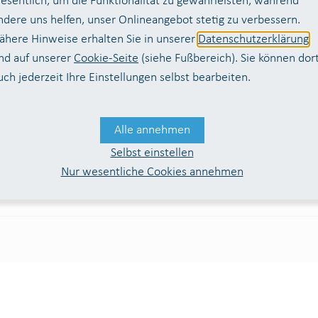
esentlich, um die Funktionalität zu gewährleisten, während
ndere uns helfen, unser Onlineangebot stetig zu verbessern.
ähere Hinweise erhalten Sie in unserer
Datenschutzerklärung
nd auf unserer
Cookie-Seite
(siehe Fußbereich). Sie können dor
uch jederzeit Ihre Einstellungen selbst bearbeiten.
:
02241 / 128-0
Wah
8 bis 16 Uhr, freitags bis 12:30 Uhr
Sieg
Rufbereitschaft für Notfälle rund um die
537
Alle annehmen
Uhr
Selbst einstellen
Kontaktformular
Nur wesentliche Cookies annehmen