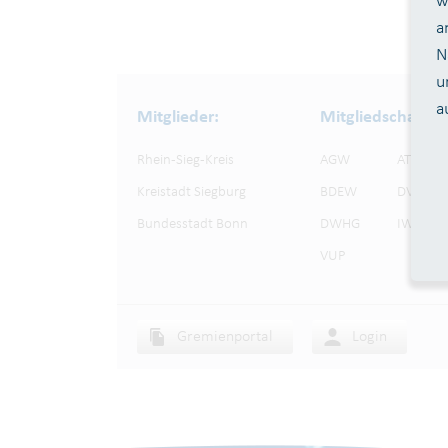
w
a
N
u
a
Mitglieder:
Mitgliedschaften
Rhein-Sieg-Kreis
AGW
ATT
Kreistadt Siegburg
BDEW
DVGW
Bundesstadt Bonn
DWHG
IWW
VUP
Gremienportal
Login