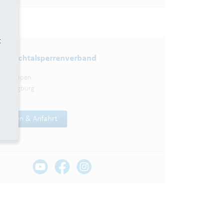
t
nbachtalsperren­verband
elsknippen
21 Siegburg
Anlagen & Anfahrt