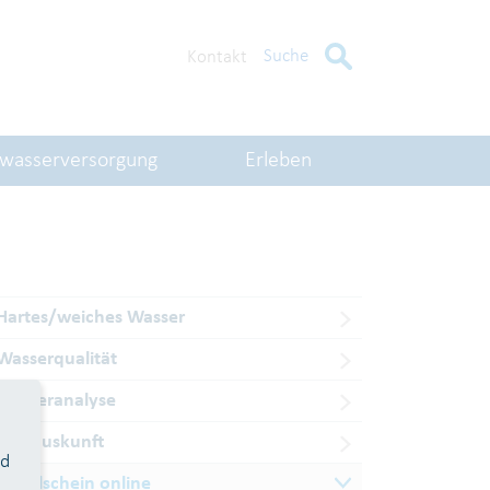
Suche
Kontakt
kwasserversorgung
Erleben
Hartes/weiches Wasser
Wasserqualität
Wasseranalyse
Planauskunft
nd
Angelschein online