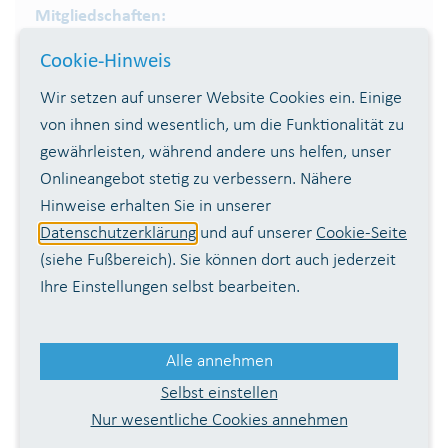
Mitgliedschaften:
Cookie-Hinweis
AGW
ATT
BDEW
DVGW
DWHG
IWW
VUP
Wir setzen auf unserer Website Cookies ein. Einige
von ihnen sind wesentlich, um die Funktionalität zu
gewährleisten, während andere uns helfen, unser
Onlineangebot stetig zu verbessern. Nähere
Hinweise erhalten Sie in unserer
02241 / 128-0
Datenschutzerklärung
und auf unserer
Cookie-Seite
(siehe Fußbereich). Sie können dort auch jederzeit
8 bis 16 Uhr, freitags bis 12:30 Uhr
Ihre Einstellungen selbst bearbeiten.
Rufbereitschaft für Notfälle rund um die Uhr
Kontaktformular
Alle annehmen
Wahnbachtalsperren­verband
Selbst einstellen
Nur wesentliche Cookies annehmen
Siegelsknippen
53721 Siegburg