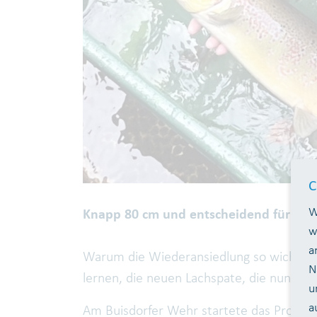
C
W
Knapp 80 cm und entscheidend für die Bi
w
a
Warum die Wiederansiedlung so wichtig i
N
lernen, die neuen Lachspate, die nun ein
u
a
Am Buisdorfer Wehr startete das Program