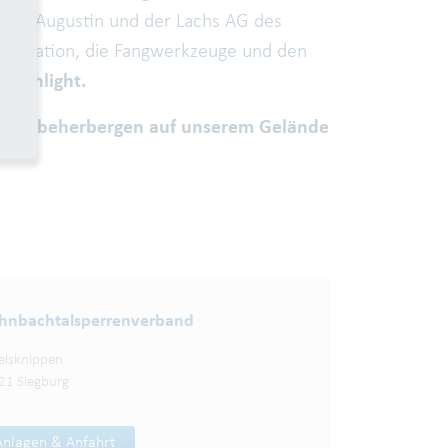
 Sankt Augustin und der Lachs AG des
ngstation, die Fangwerkzeuge und den
 Highlight.
r und beherbergen auf unserem Gelände
nbachtalsperren­verband
elsknippen
21 Siegburg
Anlagen & Anfahrt