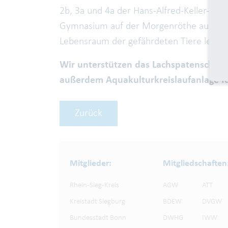
2b, 3a und 4a der Hans-Alfred-Keller-Schu
Gymnasium auf der Morgenröthe aus Sieg
Lebensraum der gefährdeten Tiere lerne
Wir unterstützen das Lachspatenschaf
außerdem Aquakulturkreislaufanlage fü
Zurück
Mitglieder:
Mitgliedschaften
Rhein-Sieg-Kreis
AGW
ATT
Kreistadt Siegburg
BDEW
DVGW
Bundesstadt Bonn
DWHG
IWW