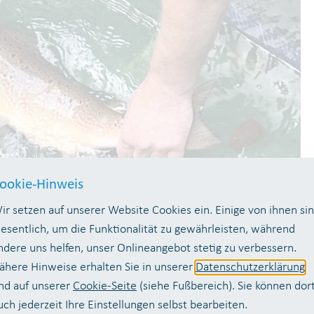
ookie-Hinweis
ir setzen auf unserer Website Cookies ein. Einige von ihnen si
odiversität - die Lachse in der Sieg.
esentlich, um die Funktionalität zu gewährleisten, während
ndere uns helfen, unser Onlineangebot stetig zu verbessern.
st, was das mit dem Klimawandel zu tun hat und wie d
ähere Hinweise erhalten Sie in unserer
Datenschutzerklärung
 Jahr lang in ihrer Grundschule den Lachs durch ihrem Le
nd auf unserer
Cookie-Seite
(siehe Fußbereich). Sie können dor
uch jederzeit Ihre Einstellungen selbst bearbeiten.
m mit der Übergabe der Patenschaftsurkunde an die 3c 