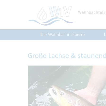
Die Wahnbachtalsperre
Große Lachse & staunend