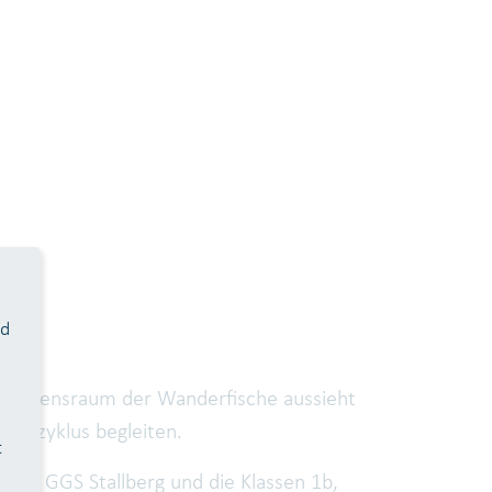
nd
er Lebensraum der Wanderfische aussieht
benszyklus begleiten.
t
der GGS Stallberg und die Klassen 1b,