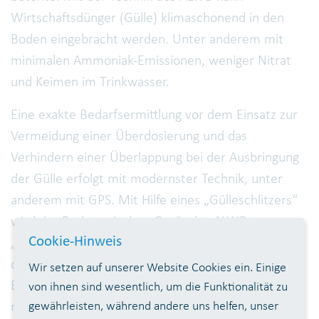
Wirtschaftsdünger (Gülle) klimaschonend in den
Boden eingebracht werden. Unter anderem mit
minimalen Ammoniak-Emissionen, weniger Nitrat
und Keimen im Trinkwasser.
Eine exakte Bedarfsermittlung vor dem Einsatz zur
Vermeidung einer Überdosierung und das
Verhindern einer Überlappung bei der Ausbringung
der Gülle erfolgt mit modernster Technik, unter
anderem mit GPS. Mit Hilfe eines „Gülleschlitzers“
wird der Boden mit dem Gerät des ALWB
Cookie-Hinweis
„aufgeschlitzt“, der natürlich produzierte Dünger
direkt darin eingearbeitet und mit einer
Wir setzen auf unserer Website Cookies ein. Einige
Bodenschicht bedeckt. Damit reduziert sich nicht
von ihnen sind wesentlich, um die Funktionalität zu
gewährleisten, während andere uns helfen, unser
nur der Stickstoffverlust, sondern - als schöner