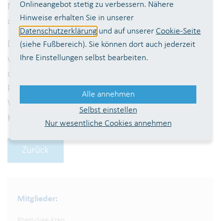
Onlineangebot stetig zu verbessern. Nähere
Nebeneffekt - auch die Geruchsbelästigung
Hinweise erhalten Sie in unserer
deutlich.
Datenschutzerklärung
und auf unserer
Cookie-Seite
Der Innogy SE Klimaschutzpreis wird für Leistungen
(siehe Fußbereich). Sie können dort auch jederzeit
Ihre Einstellungen selbst bearbeiten.
verliehen, die in hohem Maße zum Klima-, Umwelt-
oder Naturschutz beitragen. Er kann an
Privatpersonen ebenso vergeben werden wie an
Alle annehmen
Vereine und Unternehmen, aber auch Schulen oder
Selbst einstellen
Kindergärten.
Nur wesentliche Cookies annehmen
Zurück
Mitglieder:
Rhein-Sieg-Kreis