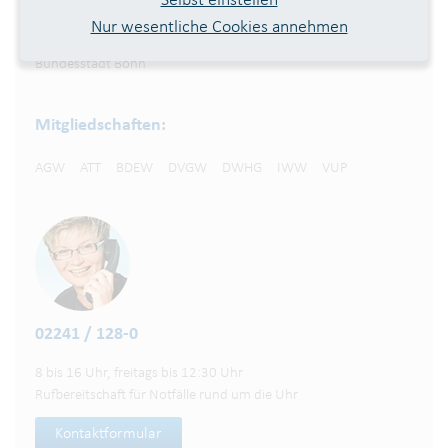
Selbst einstellen
Rhein-Sieg-Kreis
Nur wesentliche Cookies annehmen
Kreistadt Siegburg
Bundesstadt Bonn
Mitgliedschaften:
AGW
ATT
BDEW
DVGW
DWHG
IWW
VUP
02241 / 128-0
8 bis 16 Uhr, freitags bis 12:30 Uhr
Rufbereitschaft für Notfälle rund um die Uhr
Kontaktformular