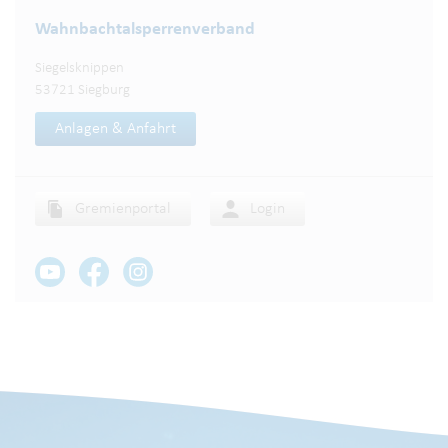
Wahnbachtalsperren­verband
Siegelsknippen
53721 Siegburg
Anlagen & Anfahrt
Gremienportal
Login