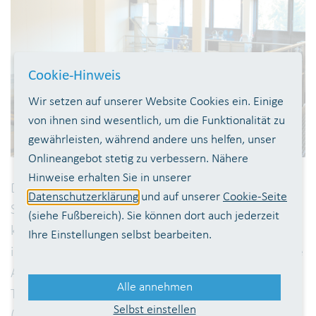
Cookie-Hinweis
Wir setzen auf unserer Website Cookies ein. Einige
von ihnen sind wesentlich, um die Funktionalität zu
gewährleisten, während andere uns helfen, unser
Onlineangebot stetig zu verbessern. Nähere
Hinweise erhalten Sie in unserer
Die Trinkwasseraufbereitungsanlage in Siegburg-
Datenschutzerklärung
und auf unserer
Cookie-Seite
Siegelsknippen wurde Mitte der 1990er Jahre
(siehe Fußbereich). Sie können dort auch jederzeit
konzipiert, um die Jahrtausendwende errichtet und
Ihre Einstellungen selbst bearbeiten.
im Juni 2002 in Betrieb genommen. Die vorhandene
Aufbereitungstechnik entspricht den in der
Alle annehmen
Trinkwasserverordnung (TrinkwV) geforderten
Selbst einstellen
(allgemein anerkannten) Regeln der Technik für die