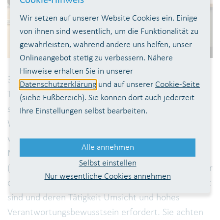
Cookie-Hinweis
Wir setzen auf unserer Website Cookies ein. Einige
von ihnen sind wesentlich, um die Funktionalität zu
gewährleisten, während andere uns helfen, unser
Onlineangebot stetig zu verbessern. Nähere
Hinweise erhalten Sie in unserer
365 Tage im Jahr, rund um die Uhr, muss die
Datenschutzerklärung
und auf unserer
Cookie-Seite
Trinkwasserversorgung der Bevölkerung
(siehe Fußbereich). Sie können dort auch jederzeit
sichergestellt sein. So natürlich auch an den
Ihre Einstellungen selbst bearbeiten.
Weihnachtstagen, Silvester und Neujahr. Einen
wesentlichen Beitrag dazu leisten erfahrene
Alle annehmen
Mitarbeiter des Wahnbachtalsperrenverbandes
Selbst einstellen
(WTV) im zentralen Leitstand Siegelsknippen, die für
Nur wesentliche Cookies annehmen
diese verantwortungsvolle Aufgabe speziell geschult
sind und deren Tätigkeit Umsicht und hohes
Verantwortungsbewusstsein erfordert. Sie achten