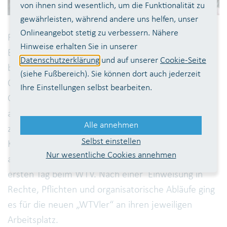
von ihnen sind wesentlich, um die Funktionalität zu
gewährleisten, während andere uns helfen, unser
Onlineangebot stetig zu verbessern. Nähere
Für sieben junge Leute hat der Start in das
Hinweise erhalten Sie in unserer
Berufsleben mit einer Ausbildung beim WTV
Datenschutzerklärung
und auf unserer
Cookie-Seite
begonnen. Die Lehrlingsausbilder Melanie Gödtner,
(siehe Fußbereich). Sie können dort auch jederzeit
Christoph Weyden (hinten von links) und Dieter
Ihre Einstellungen selbst bearbeiten.
Gasper (hinten rechts) begrüßten einen
angehenden Elektroniker für Betriebstechnik, drei
Alle annehmen
zukünftige Industriemechaniker sowie zwei
Selbst einstellen
Kaufleute für Büromanagement und eine
Nur wesentliche Cookies annehmen
auszubildende Fachkraft für Agrarservice an ihrem
ersten Tag beim WTV. Nach einer Einweisung in
Rechte, Pflichten und organisatorische Abläufe ging
es für die neuen „WTVler“ an ihren jeweiligen
Arbeitsplatz.