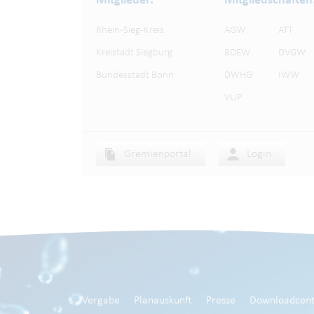
Mitglieder:
Mitgliedschaften
Rhein-Sieg-Kreis
AGW
ATT
Kreistadt Siegburg
BDEW
DVGW
Bundesstadt Bonn
DWHG
IWW
VUP
Gremienportal
Login
Vergabe
Planauskunft
Presse
Downloadcent