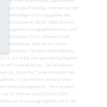
hrend ihres Aufenthaltes übernahmen
t
e jungen Leute freiwillige Arbeiten bei der
ndschaftspflege im Einzugsgebiet der
hnbachtalsperre, die Dr. Ralph Krämer
bteilungsleiter Einzugsgebietsschutz und
chgebietsleiter Forst, Landwirtschaft,
ndschaftspflege, Foto rechts) sowie
chgebietsleiter Christian Göth-Stillarius
oto 3. von links) vom gleichen Fachgebiet
im WTV koordinierten. Die Teilnehmer
ren im „Pützerhof“, eine Immobilie der
adfinder, in Oberheister (Neunkirchen-
elscheid) untergebracht. Dort wurden
e von Dr. Krämer und Christian Göth-
illarius am Anreisetag begrüßt und in die