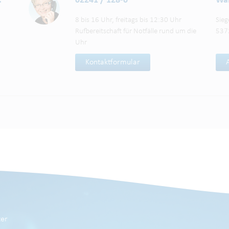
:
02241 / 128-0
Wah
8 bis 16 Uhr, freitags bis 12:30 Uhr
Sieg
Rufbereitschaft für Notfälle rund um die
537
Uhr
Kontaktformular
er