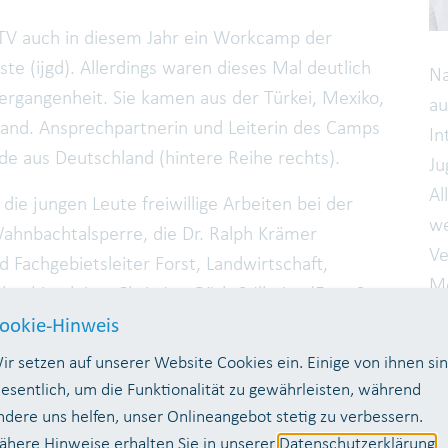
TV auch in diesem Jahr ein Workcamp der
e (ijgd). Allerdings waren dieses Mal deutlich
Na
Vergangenheit. Sie kamen aus der Türkei, Mexiko,
au
and. Ansprechpartnerin und Leiterin des Camps
In
de aus Deutschland (hintere Reihe rechts).
Ju
Al
e jungen Leute freiwillige Arbeiten bei der
we
Wahnbachtalsperre, die Dr. Ralph Krämer
Ve
d Fachgebietsleiter Forst, Landwirtschaft,
Me
gebietsleiter Christian Göth-Stillarius (Foto 3.
un
 WTV koordinierten. Die Teilnehmer waren im
ookie-Hinweis
Le
er, in Oberheister (Neunkirchen-Seelscheid)
ir setzen auf unserer Website Cookies ein. Einige von ihnen si
Ma
rämer und Christian Göth-Stillarius am
esentlich, um die Funktionalität zu gewährleisten, während
(h
ten Aufgaben eingewiesen. Unter anderem
ndere uns helfen, unser Onlineangebot stetig zu verbessern.
rschutzzonen und strichen diese neu. Außerdem
ähere Hinweise erhalten Sie in unserer
Datenschutzerklärung