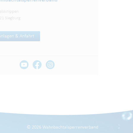
nbachtalsperren­verband
elsknippen
21 Siegburg
Anlagen & Anfahrt
© 2026 Wahnbachtalsperrenverband