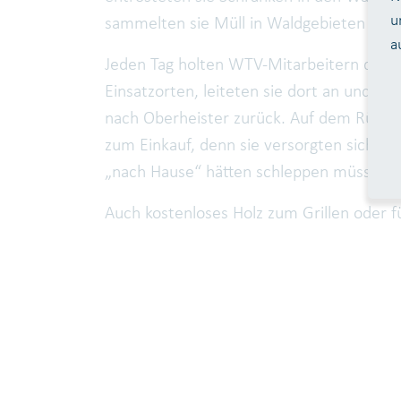
u
sammelten sie Müll in Waldgebieten und
a
Jeden Tag holten WTV-Mitarbeitern die j
Einsatzorten, leiteten sie dort an und br
nach Oberheister zurück. Auf dem Rückw
zum Einkauf, denn sie versorgten sich sel
„nach Hause“ hätten schleppen müssen, 
Auch kostenloses Holz zum Grillen oder f