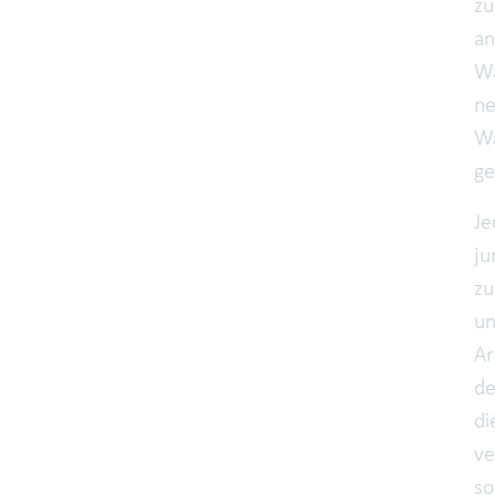
zu
an
Wa
ne
Wa
ge
Je
ju
zu
un
Ar
de
di
ve
so