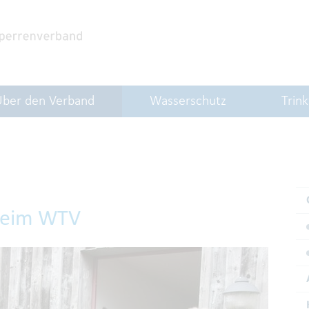
Über den Verband
Wasserschutz
Trin
 beim WTV