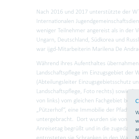
Nach 2016 und 2017 unterstützte der W
Internationalen Jugendgemeinschaftsdienst
weniger Teilnehmer angereist als in der 
Ungarn, Deutschland, Südkorea und Russl
war ijgd-Mitarbeiterin Marilena De Andra
Während ihres Aufenthaltes übernahmen di
Landschaftspflege im Einzugsgebiet der 
(Abteilungsleiter Einzugsgebietsschutz un
Landschaftspflege, Foto rechts) sowie Sach
von links) vom gleichen Fachgebiet beim
C
„Pützerhof“, eine Immobilie der Pfadfind
W
untergebracht. Dort wurden sie von Dr. K
w
Anreisetag begrüßt und in die zugedach
a
entrosteten sie Schranken in den Wasse
N