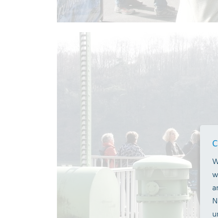
C
W
w
a
N
u