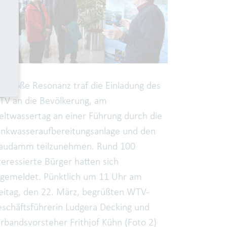
f große Resonanz traf die Einladung des
V an die Bevölkerung, am
ltwassertag an einer Führung durch die
inkwasseraufbereitungsanlage und den
audamm teilzunehmen. Rund 100
teressierte Bürger hatten sich
gemeldet. Pünktlich um 11 Uhr am
eitag, den 22. März, begrüßten WTV-
schäftsführerin Ludgera Decking und
rbandsvorsteher Frithjof Kühn (Foto 2)