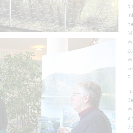
di
In
ne
Mi
Wa
Za
Wa
ve
Ei
Lu
Be
We
ei
de