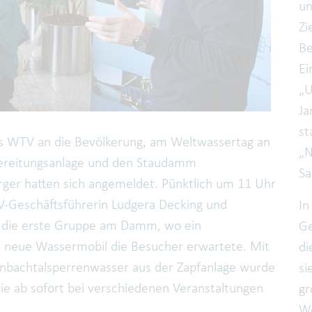
un
Zi
Be
Ei
„U
Ja
st
es WTV an die Bevölkerung, am Weltwassertag an
„N
bereitungsanlage und den Staudamm
Sa
rger hatten sich angemeldet. Pünktlich um 11 Uhr
V-Geschäftsführerin Ludgera Decking und
In
2) die erste Gruppe am Damm, wo ein
Ge
s neue Wassermobil die Besucher erwartete. Mit
di
nbachtalsperrenwasser aus der Zapfanlage wurde
si
ie ab sofort bei verschiedenen Veranstaltungen
gr
We