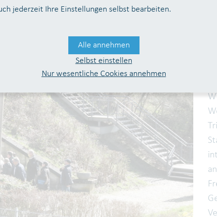
uch jederzeit Ihre Einstellungen selbst bearbeiten.
Alle annehmen
Selbst einstellen
Nur wesentliche Cookies annehmen
Au
WT
We
Tr
St
in
an
Fr
Ge
Ve