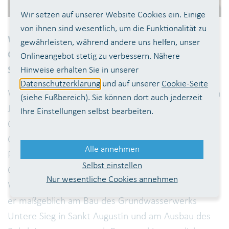
Wir setzen auf unserer Website Cookies ein. Einige
von ihnen sind wesentlich, um die Funktionalität zu
Wir trauern um unseren ehemaligen
gewährleisten, während andere uns helfen, unser
Geschäftsführer Herrn Bauassessor Wolfram
Onlineangebot stetig zu verbessern. Nähere
Such.
Hinweise erhalten Sie in unserer
Datenschutzerklärung
und auf unserer
Cookie-Seite
Wolfram Such war seit seinem Eintritt beim WTV im
(siehe Fußbereich). Sie können dort auch jederzeit
Jahr 1966 zunächst als stellvertretender
Ihre Einstellungen selbst bearbeiten.
Geschäftsführer und Leiter der Planungs-, Bau- und
Grunderwerbsabteilung tätig. Ab 1989 bis zu seiner
Alle annehmen
Pensionierung im Jahr 2001 übernahm er die
Selbst einstellen
Geschäftsführung des
Nur wesentliche Cookies annehmen
Wahnbachtalsperrenverbandes. In dieser Zeit war
er maßgeblich am Bau des Grundwasserwerks
Untere Sieg in Sankt Augustin und am Ausbau des