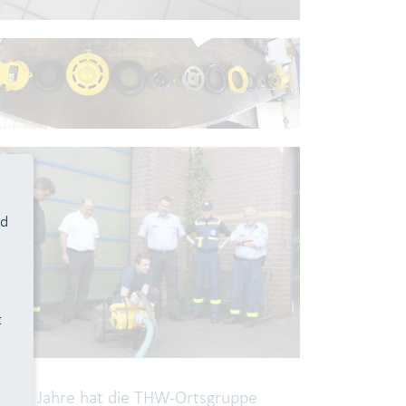
nd
t
it 35 Jahre hat die THW-Ortsgruppe