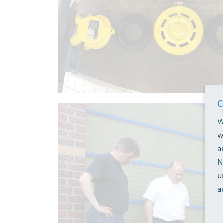
C
W
w
a
N
u
a