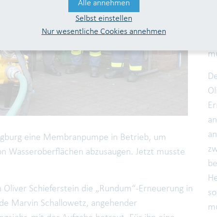
Alle annehmen
Si
Selbst einstellen
um
Nur wesentliche Cookies annehmen
vo
mu
De
Ol
Er
an
an
iegburg eine Membranpumpe in Betrieb, um
zw
von Wasseroberflächen abzusaugen. Jetzt musste
be
He
liver Schieferstein die „Rundum“-Erneuerung in
so
de Marvin Schallowetz, angehender
mu