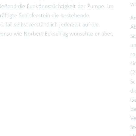
wi
ießend die Funktionstüchtigkeit der Pumpe. Im
äftigte Schieferstein die bestehende
Am
fall selbstverständlich jederzeit auf die
Ab
enso wie Norbert Eckschlag wünschte er aber,
Sc
un
re
si
(2
Sc
di
Ge
be
Ve
St