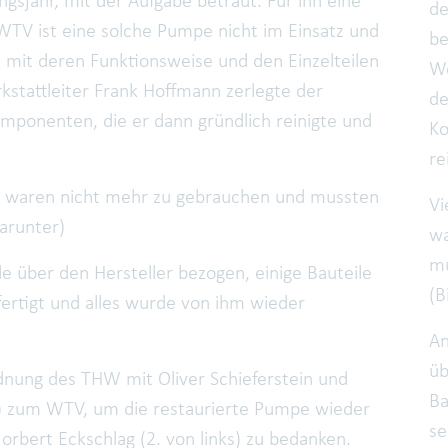
gsjahr, mit der Aufgabe betraut. Für ihn eine
de
TV ist eine solche Pumpe nicht im Einsatz und
be
 mit deren Funktionsweise und den Einzelteilen
We
rkstattleiter Frank Hoffmann zerlegte der
de
mponenten, die er dann gründlich reinigte und
Ko
re
nks - waren nicht mehr zu gebrauchen und mussten
Vi
arunter)
wa
mu
e über den Hersteller bezogen, einige Bauteile
(B
ertigt und alles wurde von ihm wieder
An
üb
nung des THW mit Oliver Schieferstein und
Ba
ts) zum WTV, um die restaurierte Pumpe wieder
se
orbert Eckschlag (2. von links) zu bedanken.