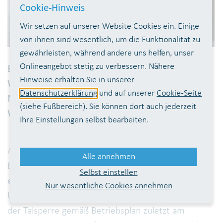
Cookie-Hinweis
Wir setzen auf unserer Website Cookies ein. Einige
von ihnen sind wesentlich, um die Funktionalität zu
gewährleisten, während andere uns helfen, unser
Onlineangebot stetig zu verbessern. Nähere
Erhöhte Unterwasserabgabe aus der
Hinweise erhalten Sie in unserer
Wahnbachtalsperre aufgrund der anhaltenden
Datenschutzerklärung
und auf unserer
Cookie-Seite
Niederschläge im Einzugsgebiet der
(siehe Fußbereich). Sie können dort auch jederzeit
Wahnbachtalsperre
Ihre Einstellungen selbst bearbeiten.
Aufgrund der anhaltenden Niederschläge im
Alle annehmen
Einzugsgebiet der Wahnbachtalsperre und der zu
Selbst einstellen
erwartenden Hochwassersituation musste die
Nur wesentliche Cookies annehmen
Unterwasserabgabe an den Wahnbach unterhalb
der Talsperre gemäß Betriebsplan zuletzt am