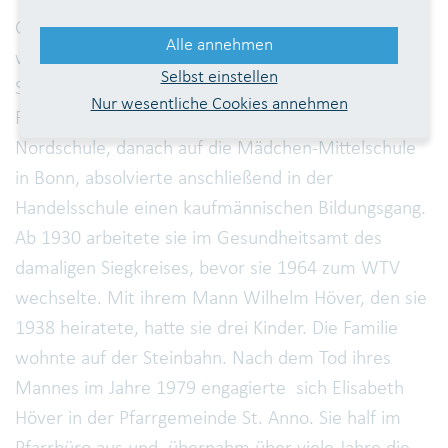
Geboren wurde Elisabeth am 5. November 1912 im
Alle annehmen
westfälischen Schwelm, 1915 zog die Familie nach
Selbst einstellen
Siegburg. Vater Karl Nebel fand eine Anstellung im
Nur wesentliche Cookies annehmen
Feuerwerkslaboratorium. Elisabeth ging auf die
Nordschule, danach auf die Mädchen-Mittelschule
in Bonn, absolvierte anschließend in der
Handelsschule einen kaufmännischen Bildungsgang.
Ab 1930 arbeitete sie im Gesundheitsamt des
damaligen Siegkreises, bevor sie 1964 zum WTV
wechselte. Mit ihrem Mann Wilhelm Höver, den sie
1938 heiratete, hatte sie drei Kinder. Die Familie
wohnte auf der Steinbahn. Nach dem Tod ihres
Mannes im Jahre 1979 engagierte sich Elisabeth
Höver in der Pfarrgemeinde St. Anno. Sie half im