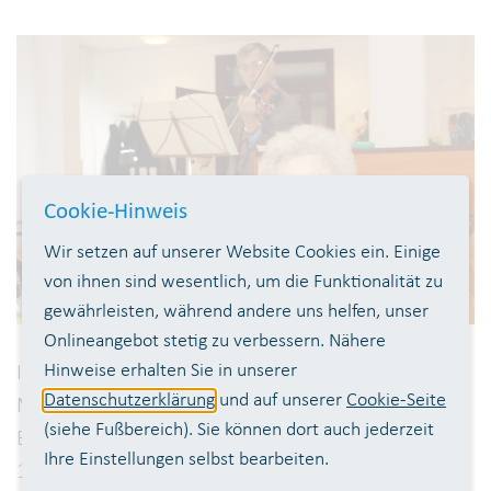
Cookie-Hinweis
Wir setzen auf unserer Website Cookies ein. Einige
von ihnen sind wesentlich, um die Funktionalität zu
gewährleisten, während andere uns helfen, unser
Onlineangebot stetig zu verbessern. Nähere
Hinweise erhalten Sie in unserer
Im Alter von 105 Jahren ist die ehemalige
Datenschutzerklärung
und auf unserer
Cookie-Seite
Mitarbeiterin des WTV und älteste Siegburger
(siehe Fußbereich). Sie können dort auch jederzeit
Bürgerin Elisabeth Höver verstorben. Von 1964 bis
Ihre Einstellungen selbst bearbeiten.
1978 war sie als Sekretärin beim Verband tätig.