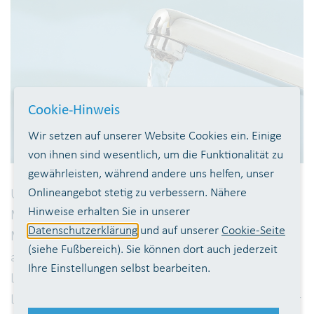
Cookie-Hinweis
Wir setzen auf unserer Website Cookies ein. Einige
von ihnen sind wesentlich, um die Funktionalität zu
gewährleisten, während andere uns helfen, unser
Onlineangebot stetig zu verbessern. Nähere
Ursprünglich rein und angereichert mit wertvollen
Hinweise erhalten Sie in unserer
Mineralstoffen – so preisen Unternehmen ihre
Datenschutzerklärung
und auf unserer
Cookie-Seite
Mineralwässer aus der Flasche oft werbewirksam
(siehe Fußbereich). Sie können dort auch jederzeit
an, aber sind sie wirklich besser als unser
Ihre Einstellungen selbst bearbeiten.
Leitungswasser? Stiftung Warentest hat gerade
Leitungswasser in 20 Städten sowie 32 stille Wasser