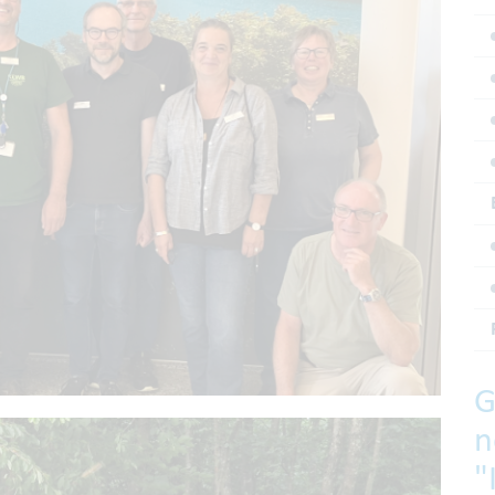
G
n
"