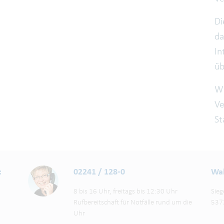
Di
da
In
üb
Wi
Ve
St
:
02241 / 128-0
Wah
8 bis 16 Uhr, freitags bis 12:30 Uhr
Sieg
Rufbereitschaft für Notfälle rund um die
537
Uhr