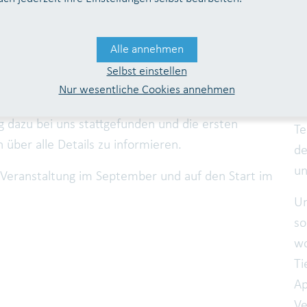
Karlsruhe und dem Museum für Naturkunde
Wa
Wa
Alle annehmen
oll mit Bürgerbeteiligung erfasst werden, wo
Fo
Selbst einstellen
Tiere leben. Die Daten werden über eine App
z
Nur wesentliche Cookies annehmen
ng gestellt.
Fo
 dazu bei uns stattgefunden und die ersten
Te
über alle Details zu informieren.
de
un
Veranstaltung im September und auf den Start im
Un
so
wo
Ti
Ap
Ve