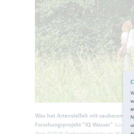
C
W
w
a
Was hat Artenvielfalt mit sauberem Wa
N
Forschungsprojekt "IQ Wasser"
zusamme
u
a