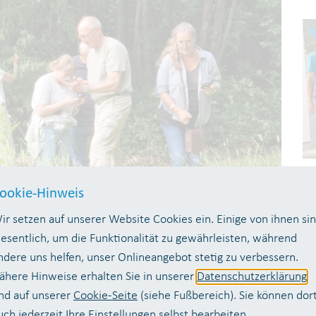
ookie-Hinweis
ir setzen auf unserer Website Cookies ein. Einige von ihnen si
esentlich, um die Funktionalität zu gewährleisten, während
ndere uns helfen, unser Onlineangebot stetig zu verbessern.
sser zu tun?
Genau das wird im
ähere Hinweise erhalten Sie in unserer
Datenschutzerklärung
n mit mehreren Forschungseinrichtungen, wie
nd auf unserer
Cookie-Seite
(siehe Fußbereich). Sie können dor
uch jederzeit Ihre Einstellungen selbst bearbeiten.