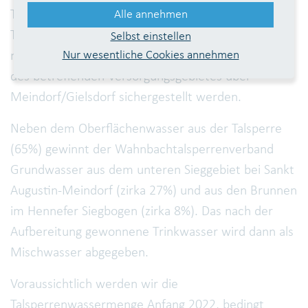
Trinkwassers im Verhältnis von Grundwasser- und
Alle annehmen
Talsperrenwasseranteilen zu erwarten. Die Leitung
Selbst einstellen
Nur wesentliche Cookies annehmen
muss außer Betrieb genommen und die Versorgung
des betreffenden Versorgungsgebietes über
Meindorf/Gielsdorf sichergestellt werden.
Neben dem Oberflächenwasser aus der Talsperre
(65%) gewinnt der Wahnbachtalsperrenverband
Grundwasser aus dem unteren Sieggebiet bei Sankt
Augustin-Meindorf (zirka 27%) und aus den Brunnen
im Hennefer Siegbogen (zirka 8%). Das nach der
Aufbereitung gewonnene Trinkwasser wird dann als
Mischwasser abgegeben.
Voraussichtlich werden wir die
Talsperrenwassermenge Anfang 2022, bedingt