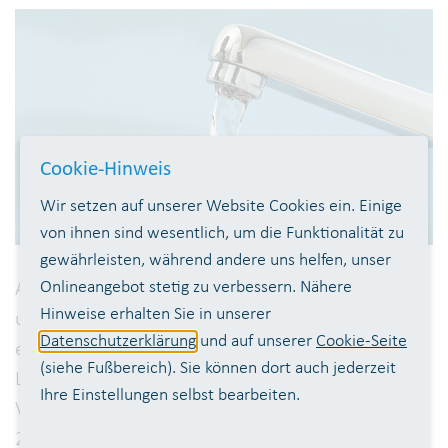
Cookie-Hinweis
Wir setzen auf unserer Website Cookies ein. Einige
von ihnen sind wesentlich, um die Funktionalität zu
gewährleisten, während andere uns helfen, unser
Onlineangebot stetig zu verbessern. Nähere
Aufgrund von routinemäßigen Wartungsarbeiten in
Hinweise erhalten Sie in unserer
unserer Aufbereitungsanlage Siegelsknippen und
Datenschutzerklärung
und auf unserer
Cookie-Seite
einer Instandsetzungsmaßnahme an unserem
(siehe Fußbereich). Sie können dort auch jederzeit
Leitungsabschnitt Trajekt – Lengsdorf ist für das
Ihre Einstellungen selbst bearbeiten.
Versorgungsgebiet West im Winterhalbjahr
2021/2022 eine andere Zusammenstellung des