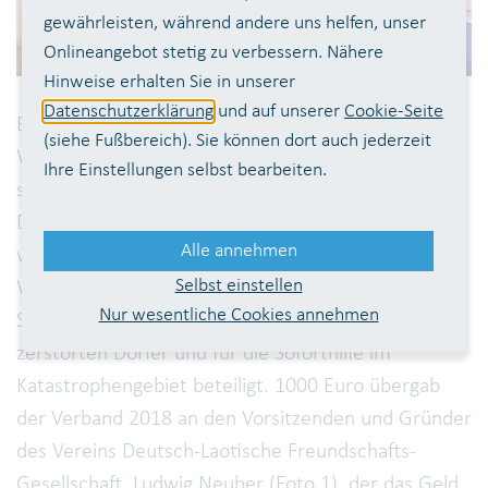
gewährleisten, während andere uns helfen, unser
Onlineangebot stetig zu verbessern. Nähere
Hinweise erhalten Sie in unserer
Datenschutzerklärung
und auf unserer
Cookie-Seite
Bei einem Dammbruch eines im Bau befindlichen
(siehe Fußbereich). Sie können dort auch jederzeit
Wasserkraftwerks wurde im Juli 2018 die
Ihre Einstellungen selbst bearbeiten.
südöstliche Provinz Attapeu in Laos überflutet.
Dabei gab es zahlreiche Todesopfer, 19 Dörfer
Alle annehmen
waren betroffen, sechs wurden völlig zerstört. Der
Selbst einstellen
Wahnbachtalsperrenverband hat sich an einer
Nur wesentliche Cookies annehmen
Spendenaktion für den Wiederaufbau der
zerstörten Dörfer und für die Soforthilfe im
Katastrophengebiet beteiligt. 1000 Euro übergab
der Verband 2018 an den Vorsitzenden und Gründer
des Vereins Deutsch-Laotische Freundschafts-
Gesellschaft, Ludwig Neuber (Foto 1), der das Geld