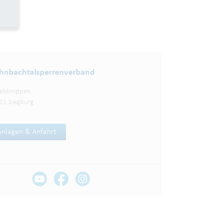
nbachtalsperren­verband
elsknippen
21 Siegburg
Anlagen & Anfahrt