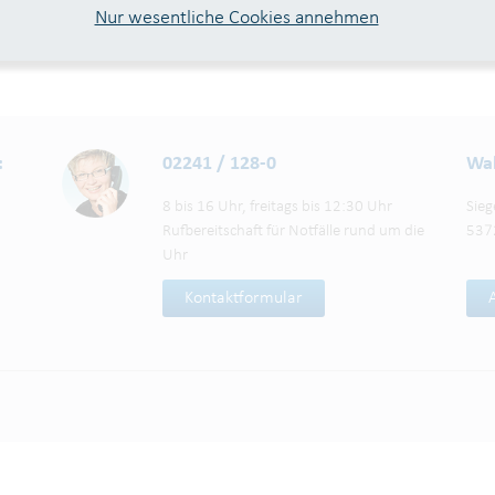
Nur wesentliche Cookies annehmen
:
02241 / 128-0
Wah
8 bis 16 Uhr, freitags bis 12:30 Uhr
Sieg
Rufbereitschaft für Notfälle rund um die
537
Uhr
Kontaktformular