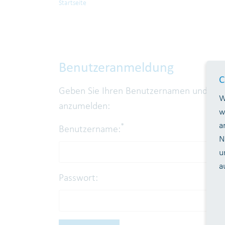
Startseite
Benutzeranmeldung
C
Geben Sie Ihren Benutzernamen und Ihr 
W
anzumelden:
w
a
*
Benutzername:
N
u
a
Passwort: