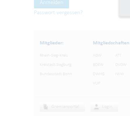
Passwort vergessen?
Mitglieder:
Mitgliedschaften
Rhein-Sieg-Kreis
AGW
ATT
Kreistadt Siegburg
BDEW
DVGW
Bundesstadt Bonn
DWHG
IWW
VUP
Gremienportal
Login