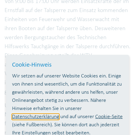
Von 9:00 bis 17:00 Uhr werden Einsatzkräfte der im
Ernstfall auf der Talsperre zum Einsatz kommenden
Einheiten von Feuerwehr und Wasserwacht mit
ihren Booten auf der Talsperre üben. Desweiteren
werden Bergungstaucher des Technischen
Hilfswerks Tauchgänge in der Talsperre durchführen.
Diese Genehmigung erteilt der WTV
ausnahmsweise zu Übungszwecken. Die
Cookie-Hinweis
Wahnbachtalsperre ist eine Trinkwasserressource,
Wir setzen auf unserer Website Cookies ein. Einige
in der ein
generelles Schwimm- und Badeverbot
von ihnen sind wesentlich, um die Funktionalität zu
gilt.
gewährleisten, während andere uns helfen, unser
Onlineangebot stetig zu verbessern. Nähere
Unterstützt und begleitet wird die Übung von
Hinweise erhalten Sie in unserer
Michael Steeger, verantwortlicher Ansprechpartner
Datenschutzerklärung
und auf unserer
Cookie-Seite
für den Kontakt mit Behörden und Organisationen
(siehe Fußbereich). Sie können dort auch jederzeit
mit Sicherheitsaufgaben.
Ihre Einstellungen selbst bearbeiten.