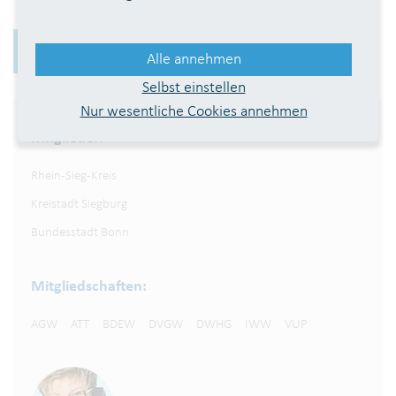
Zurück
Alle annehmen
Selbst einstellen
Nur wesentliche Cookies annehmen
Mitglieder:
Rhein-Sieg-Kreis
Kreistadt Siegburg
Bundesstadt Bonn
Mitgliedschaften:
AGW
ATT
BDEW
DVGW
DWHG
IWW
VUP